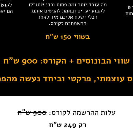
מה עובד יותר ומה פחות וכדי שתוכלו
לקושי
דש
לקבוע יעדים ובאמת להגשים אותם.
הם יאפ
חות
הכלי ישלח אליכם מיד לאחר
הרשמתכם לקורס.
בשווי 150 ש"ח
שווי הבונוסים + הקורס: 900 ש"ח
ס עוצמתי, פרקטי וביחד נעשה מהפכ
עלות ההרשמה לקורס:
900 ש"ח
רק 249 ש"ח