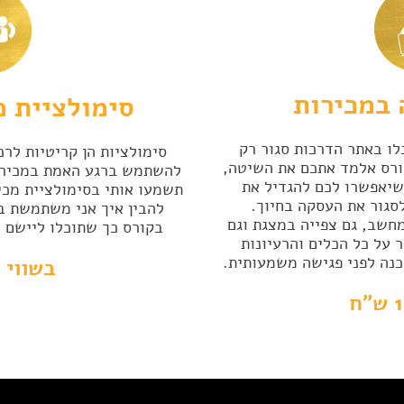
 במכירות
סימולציית 
ו באתר הדרכות סגור רק
סימולציות הן קריטיות לרכ
שעות של הקורס אלמד אתכם את השיטה,
להשתמש ברגע האמת במכירה
שיאפשרו לכם להגדיל את
תשמעו אותי בסימולציית מכי
לסגור את העסקה בחיוך.
להבין איך אני משתמשת ב
חשב, גם צפייה במצגת וגם
בקורס כך שתוכלו ליישם 
 על כל הכלים והרעיונות
כנה לפני פגישה משמעותית.
בשווי 150 ש"ח