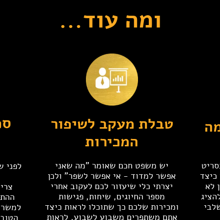
ומה עוד...
ספ
טבלת מעקב לשיפור
מה
המכירות
סריט
יש משפט חכם שאומר "מה שאני
לפני ש
כיצד
אפשר למדוד - אי אפשר לשפר" ולכן
ע
 לא
יצרתי כלי שיעזור לכם לעקוב אחרי
צרי
הציג
מספר החיוגים, שיחות, פגישות
ההתנ
לבי
ומכירות שלכם כך שתוכלו לראות כיצד
למשרד.
אתם משתפרים משבוע לשבוע, לראות
הטובי