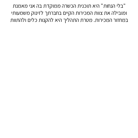
"בלי הנחות" היא תוכנית הכשרה ממוקדת בה אני מאמנת
ומובילה את צוות המכירות הקיים בחברתך לזינוק משמעותי
במחזור המכירות. מטרת התהליך היא להקנות כלים ולהתוות
דרך ברורה ופשוטה ליישום, תוך רצון למצוא התאמה ללקוח,
מבלי לשכנע, ללא NLP ומניפולציות אלא בדרך אותנטית
שמאפשרת לשמור על תהליך מכירה אפקטיבי שמונע שחיקה
המשך קריאה ...
אימון לבעלי עסקים